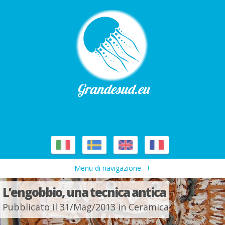
Menu di navigazione
+
L’engobbio, una tecnica antica
Pubblicato il 31/Mag/2013 in
Ceramica