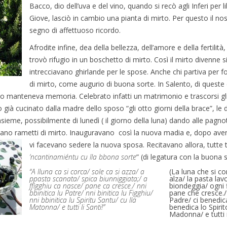
Bacco, dio dell’uva e del vino, quando si recò agli Inferi per
Giove, lasciò in cambio una pianta di mirto. Per questo il no
segno di affettuoso ricordo.
Afrodite infine, dea della bellezza, dell’amore e della fertil
trovò rifugio in un boschetto di mirto. Così il mirto divenne 
intrecciavano ghirlande per le spose. Anche chi partiva per 
di mirto, come augurio di buona sorte. In Salento, di queste do
manteneva memoria. Celebrato infatti un matrimonio e trascorsi gli o
bo già cucinato dalla madre dello sposo “gli otto giorni della brace”, 
nsieme, possibilmente di lunedì ( il giorno della luna) dando alle pagn
vano rametti di mirto. Inauguravano così la nuova madia e, dopo averl
vi facevano sedere la nuova sposa.
Recitavano allora, tutte 
‘ncantinamiéntu cu lla bbona sorte
” (di legatura con la buona s
“A lluna ca si corca/ sole ca si azza/ a
(La luna che si cor
ppasta scanata/ spica biunniggiata;/ a
alza/ la pasta lav
ffìgghiu ca nasce/ pane ca cresce./ nni
biondeggia/ ogni f
bbinitica lu Patre/ nni binitica lu Figghiu/
pane che cresce./ 
nni bbinitica lu Spiritu Santu/ cu lla
Padre/ ci benedica 
Matonna/ e tutti li Santi!”
benedica lo Spiri
Madonna/ e tutti i