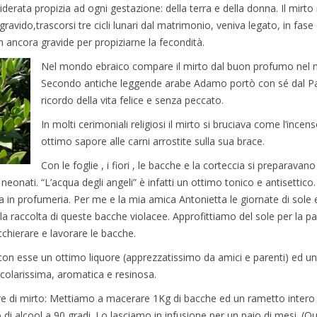
derata propizia ad ogni gestazione: della terra e della donna. Il mirto 
avido,trascorsi tre cicli lunari dal matrimonio, veniva legato, in fase 
ancora gravide per propiziarne la fecondità.
Nel mondo ebraico compare il mirto dal buon profumo nel ma
Secondo antiche leggende arabe Adamo portò con sé dal Par
ricordo della vita felice e senza peccato.
In molti cerimoniali religiosi il mirto si bruciava come l’inc
ottimo sapore alle carni arrostite sulla sua brace.
Con le foglie , i fiori , le bacche e la corteccia si preparava
neonati. “L’acqua degli angeli” è infatti un ottimo tonico e antisettico
ta in profumeria. Per me e la mia amica Antonietta le giornate di sole e
la raccolta di queste bacche violacee. Approfittiamo del sole per la pa
chierare e lavorare le bacche.
on esse un ottimo liquore (apprezzatissimo da amici e parenti) ed u
colarissima, aromatica e resinosa.
ore di mirto: Mettiamo a macerare 1Kg di bacche ed un rametto intero 
ro di alcool a 90 gradi. Lo lasciamo in infusione per un paio di mesi. 