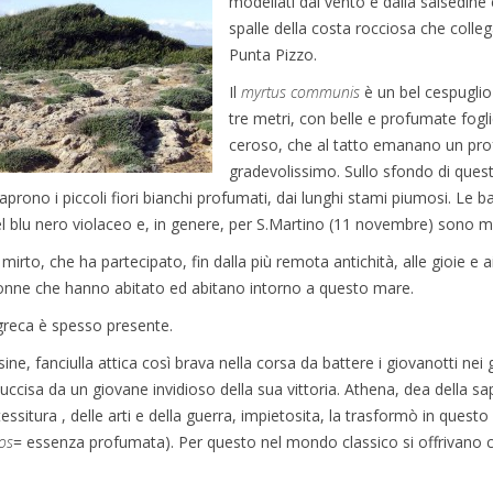
modellati dal vento e dalla salsedine
spalle della costa rocciosa che colle
Punta Pizzo.
Il
myrtus communis
è un bel cespuglio
tre metri, con belle e profumate fogli
ceroso, che al tatto emanano un pr
gradevolissimo. Sullo sfondo di ques
aprono i piccoli fiori bianchi profumati, dai lunghi stami piumosi. Le ba
l blu nero violaceo e, in genere, per S.Martino (11 novembre) sono m
l mirto, che ha partecipato, fin dalla più remota antichità, alle gioie e ai
donne che hanno abitato ed abitano intorno a questo mare.
greca è spesso presente.
ine, fanciulla attica così brava nella corsa da battere i giovanotti nei 
a uccisa da un giovane invidioso della sua vittoria. Athena, dea della sa
essitura , delle arti e della guerra, impietosita, la trasformò in quest
os
= essenza profumata). Per questo nel mondo classico si offrivano cor