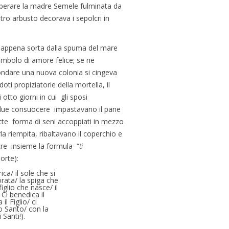
 liberare la madre Semele fulminata da
stro arbusto decorava i sepolcri in
ità, appena sorta dalla spuma del mare
simbolo di amore felice; se ne
fondare una nuova colonia si cingeva
ti propiziatorie della mortella, il
tto giorni in cui gli sposi
le due consuocere impastavano il pane
otte forma di seni accoppiati in mezzo
a riempita, ribaltavano il coperchio e
tre insieme la formula “
ti
orte):
ica/ il sole che si
orata/ la spiga che
iglio che nasce/ il
Ci benedica il
il Figlio/ ci
to Santo/ con la
 Santi!).