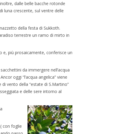
inoltre, dalle belle bacche rotonde
di luna crescente, sul ventre delle
zzetto della festa di Sukkoth.
adiso terrestre un ramo di mirto in
enso e, più prosaicamente, conferisce un
no sacchettini da immergere nell’acqua
. Ancor oggi “l’acqua angelica” viene
 di vento della “estate di S.Martino”
sseggiata e delle sere intorno al
na
( con foglie
(Quando passo