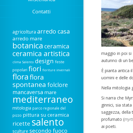
Contatti
arredo casa
agricoltura
arredo mare
botanica
ceramica
ceramica artistica
maggio in poi si 
design
autunno di un be
feste
clima Salento
fiori
popolari
È pianta antica i
fioriture invernali
flora
flora
uomini e delle 
spontanea
folclore
Nella mitologia 
mancaversa
mare
mediterraneo
Si narra che Myrs
ginnici, sia stat
mitologia
parco regionale del
saggezza, della t
pittura su ceramica
pizzo
salento
profumato (
myrt
ricette
ai poeti.
secondo fuoco
sculture