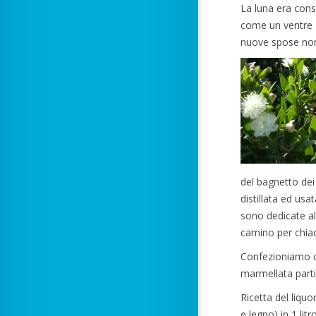
La luna era consi
come un ventre gr
nuove spose non 
del bagnetto dei 
distillata ed usa
sono dedicate al
camino per chiac
Confezioniamo c
marmellata parti
Ricetta del liqu
e legno) in 1 lit