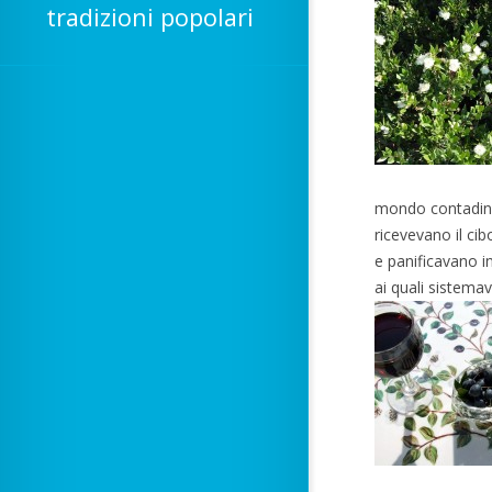
tradizioni popolari
mondo contadino 
ricevevano il ci
e panificavano i
ai quali sistema