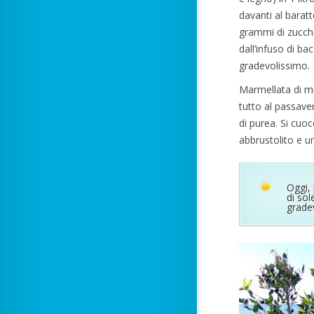
davanti al barat
grammi di zucche
dall’infuso di ba
gradevolissimo.
Marmellata di mi
tutto al passaver
di purea. Si cuoc
abbrustolito e un
Oggi,
di sol
gradev