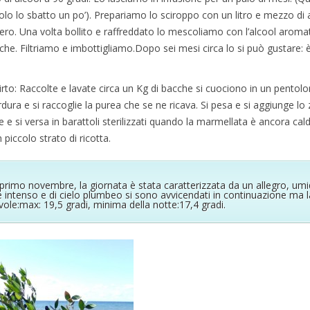
tolo lo sbatto un po’). Prepariamo lo sciroppo con un litro e mezzo di
ro. Una volta bollito e raffreddato lo mescoliamo con l’alcool aroma
cche. Filtriamo e imbottigliamo.Dopo sei mesi circa lo si può gustare: è
rto: Raccolte e lavate circa un Kg di bacche si cuociono in un pentolon
dura e si raccoglie la purea che se ne ricava. Si pesa e si aggiunge lo
e e si versa in barattoli sterilizzati quando la marmellata è ancora ca
 piccolo strato di ricotta.
 primo novembre, la giornata è stata caratterizzata da un allegro, um
e intenso e di cielo plumbeo si sono avvicendati in continuazione ma 
ole:max: 19,5 gradi, minima della notte:17,4 gradi.