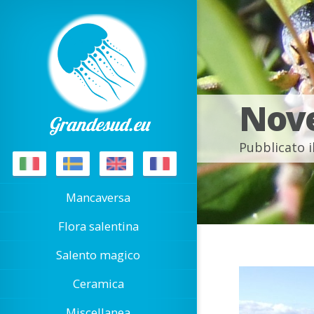
Nove
Pubblicato i
Mancaversa
Flora salentina
Salento magico
Ceramica
Miscellanea