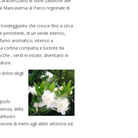
 caratterizzano le dune sabbiose alle
ga Mancaversa al Parco regionale di
 tondeggiante che cresce fino a circa
e persistenti, di un verde intenso,
ofumo aromatico, intenso e
ta cortina compatta e lucente da
cche , verdi in estate, diventano in
ature.
 dolori degli
giochi
pienza, della
o arbusto
one di mirto agli atleti vittoriosi ed