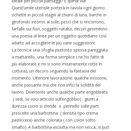
ideale per piccoli paesaggi? E quindi via!
Quest’umile utensile porterà in tavola ogni giorno
ochette in piccoli stagni al chiaro di luna, barche in
girotondo intorno al sole, pesci che si rincorrono,
farfalle sui fiori, soggetti natalizi, decori geometrici :
una poesia di linee per un oggetto quotidiano così
adatto ad accogliere le più varie suggestioni.
La tecnica: una sfoglia piuttosto spessa pareggiata
a mattarello, una forma semplice ( ne ho fatte di
più elaborate e mi si sono miseramente rotte in
cottura), un decoro seguendo la fantasia del
momento. Ulteriore lavorazione: qualche incisione,
anche passante ma che non infici la solidità del
lavoro. Divertente anche qualche parte engobbiata
( vedi, se vuoi articolo sull’engobbio) : giunti a
durezza cuoio si stende a pennello sulle parti
prescelte una barbottina ( densità tipo crema
pasticcera) anche colorata ( con colori sotto
smalto). A barbottina asciutta ma non secca, si può