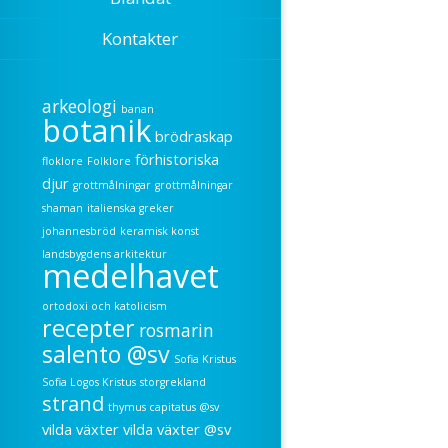
Kontakter
arkeologi
banan
botanik
brödraskap
förhistoriska
floklore
Folklore
djur
grottmålningar
grottmålningar
shaman
italienska greker
johannesbröd
keramisk konst
landsbygdens arkitektur
medelhavet
ortodoxi och katolicism
recepter
rosmarin
salento @sv
Sofia Kristus
Sofia Logos Kristus
storgrekland
strand
thymus capitatus @sv
vilda växter
vilda växter @sv