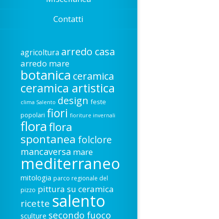
Contatti
arredo casa
agricoltura
arredo mare
botanica
ceramica
ceramica artistica
design
feste
clima Salento
fiori
popolari
fioriture invernali
flora
flora
spontanea
folclore
mancaversa
mare
mediterraneo
mitologia
parco regionale del
pittura su ceramica
pizzo
salento
ricette
secondo fuoco
sculture