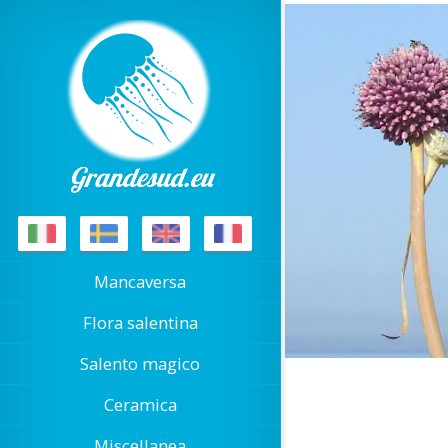
Mancaversa
Flora salentina
Salento magico
Ceramica
Miscellanea